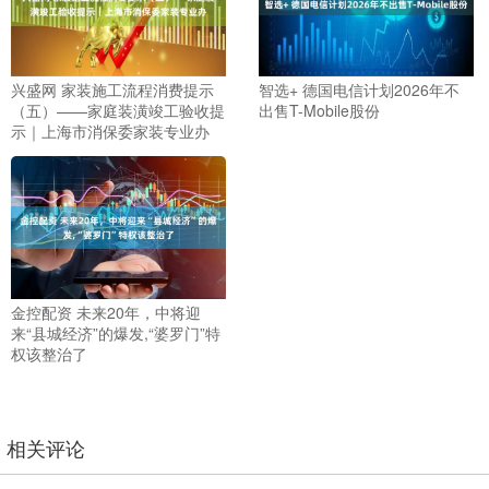
兴盛网 家装施工流程消费提示
智选+ 德国电信计划2026年不
（五）——家庭装潢竣工验收提
出售T-Mobile股份
示｜上海市消保委家装专业办
金控配资 未来20年，中将迎
来“县城经济”的爆发,“婆罗门”特
权该整治了
相关评论