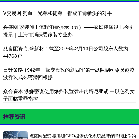
V交易网 狗血！兄弟和徒弟，都成了俞敏洪的对手
兴盛网 家装施工流程消费提示（五）——家庭装潢竣工验收
提示｜上海市消保委家装专业办
兆富配资 凯盛新材：截至2026年2月13日公司股东人数为
44768户
日升策略 1942年，叛变投敌的新四军第一纵队副司令员赵凌
波乔装成乞丐潜回根据
众合资本 涉嫌密谋使用爆炸装置袭击内塔尼亚胡 一以色列女
子面临重罪指控
推荐资讯
点搭网配资 搜呱呱GEO搜索优化系统品牌保障想让你的