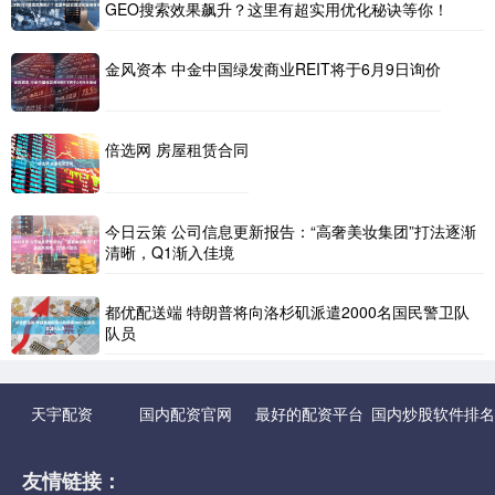
GEO搜索效果飙升？这里有超实用优化秘诀等你！
金风资本 中金中国绿发商业REIT将于6月9日询价
倍选网 房屋租赁合同
今日云策 公司信息更新报告：“高奢美妆集团”打法逐渐
清晰，Q1渐入佳境
都优配送端 特朗普将向洛杉矶派遣2000名国民警卫队
队员
天宇配资
国内配资官网
最好的配资平台
国内炒股软件排名
友情链接：