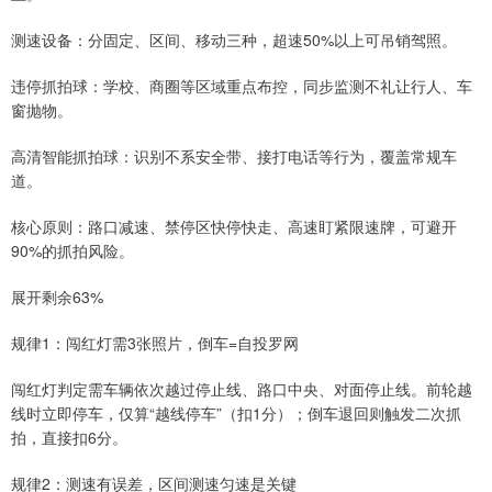
测速设备：分固定、区间、移动三种，超速50%以上可吊销驾照。
违停抓拍球：学校、商圈等区域重点布控，同步监测不礼让行人、车
窗抛物。
高清智能抓拍球：识别不系安全带、接打电话等行为，覆盖常规车
道。
核心原则：路口减速、禁停区快停快走、高速盯紧限速牌，可避开
90%的抓拍风险。
展开剩余63%
规律1：闯红灯需3张照片，倒车=自投罗网
闯红灯判定需车辆依次越过停止线、路口中央、对面停止线。前轮越
线时立即停车，仅算“越线停车”（扣1分）；倒车退回则触发二次抓
拍，直接扣6分。
规律2：测速有误差，区间测速匀速是关键