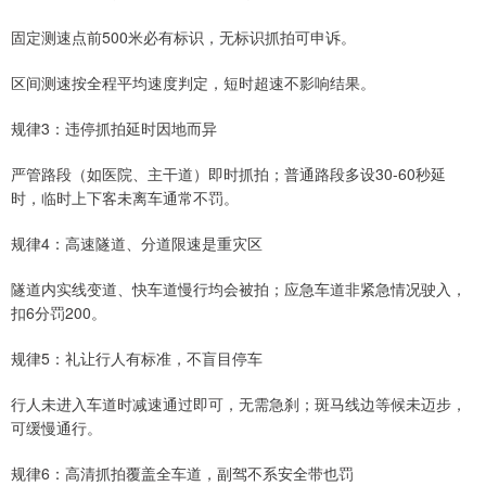
固定测速点前500米必有标识，无标识抓拍可申诉。
区间测速按全程平均速度判定，短时超速不影响结果。
规律3：违停抓拍延时因地而异
严管路段（如医院、主干道）即时抓拍；普通路段多设30-60秒延
时，临时上下客未离车通常不罚。
规律4：高速隧道、分道限速是重灾区
隧道内实线变道、快车道慢行均会被拍；应急车道非紧急情况驶入，
扣6分罚200。
规律5：礼让行人有标准，不盲目停车
行人未进入车道时减速通过即可，无需急刹；斑马线边等候未迈步，
可缓慢通行。
规律6：高清抓拍覆盖全车道，副驾不系安全带也罚