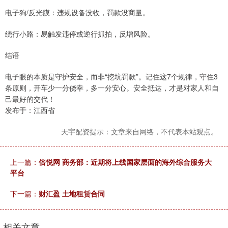
电子狗/反光膜：违规设备没收，罚款没商量。
绕行小路：易触发违停或逆行抓拍，反增风险。
结语
电子眼的本质是守护安全，而非“挖坑罚款”。记住这7个规律，守住3
条原则，开车少一分侥幸，多一分安心。安全抵达，才是对家人和自
己最好的交代！
发布于：江西省
天宇配资提示：文章来自网络，不代表本站观点。
上一篇：
倍悦网 商务部：近期将上线国家层面的海外综合服务大
平台
下一篇：
财汇盈 土地租赁合同
相关文章