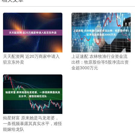
天天配资网 近20万商家申请入
上证速配 农林牧渔行业资金流
驻京东外卖
出榜：牧原股份等5股净流出资
金超3000万元
灿星财富 原来她是马龙老婆，
一条视频暴露其真实水平，难怪
能嫁给龙队