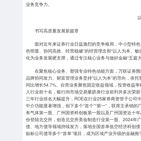
业务竞争力。
书写高质量发展新篇章
面对近年来证券行业日益激烈的竞争格局，中小型特色券
色明显、协同高效、经营稳健”的经营理念和“以人为本、敏
化为业务发展硬支撑，通过专注核心业务与做好金融“五篇大
在聚焦核心业务、塑强专业特色动能方面，万联证券围绕
品牌协同发力。财富管理业务坚持“以人为本”的导向，依托
同比增长54.7%。自营业务聚焦固定收益领域，投资收益
入行业前十名，银行间市场交易量跻身行业前列并多次荣获
三年行业排名大幅提升，ROE在行业25家券商资管子公司
中介功能显著增强，创下多个“首个”“第一”，联席主承销
有气体第一股、广州国资科创板第一股以及广州国资近十年A
份登陆北交所，创造北交所美妆制造行业第一股、2024年广
债、地方债等领域持续发力，落地全国首单低空经济科创债
贴标公司债等多个“首单”项目，成为区域产业升级的金融推