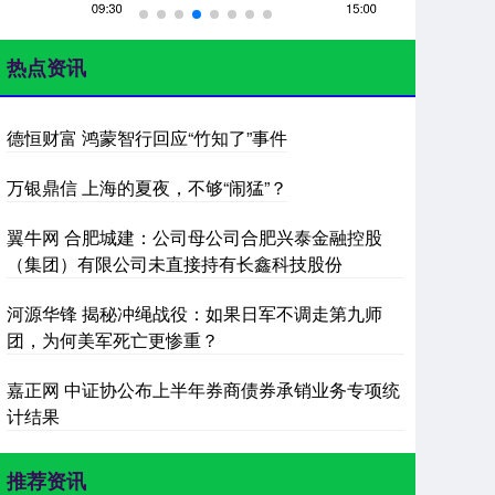
热点资讯
德恒财富 鸿蒙智行回应“竹知了”事件
万银鼎信 上海的夏夜，不够“闹猛”？
翼牛网 合肥城建：公司母公司合肥兴泰金融控股
（集团）有限公司未直接持有长鑫科技股份
河源华锋 揭秘冲绳战役：如果日军不调走第九师
团，为何美军死亡更惨重？
嘉正网 中证协公布上半年券商债券承销业务专项统
计结果
推荐资讯