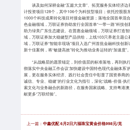
谈及如何深耕金融“五篇大文章”、拓宽服务实体经济边
计投资项目128个，其中106个为科技型项目；依托控股股东
1000个科技成果转化项目对接金融资源；落地全国首单混
色金融领域，万联证券协助发行全国首单“一带一路”科技创
助力绿美广东生态建设。在普惠金融领域，万联证券打造智
域，万联证券加大稳健型产品供给，上线103只养老主题公募
域，万联证券“智能非现场”项目入选广州首批金融科技创
新十佳案例，将“敏捷高效”转化为推动业务运转的“加速度”
“从战略层的愿景锚定，到价值层的标准落地，再到执行层
彻落实中央金融工作会议‘加快建设中国特色现代金融体系
展，更在服务实体经济、践行社会责任中彰显了国资券商的
诚信、专业、稳健”的行业文化为指引，深化“战略-价值-执
索文化与业务融合的新路径，在服务国家战略、支持粤港澳
献更多“万联经验”。
上一篇：
中鑫优配 6月2日六福珠宝黄金价格998元/克