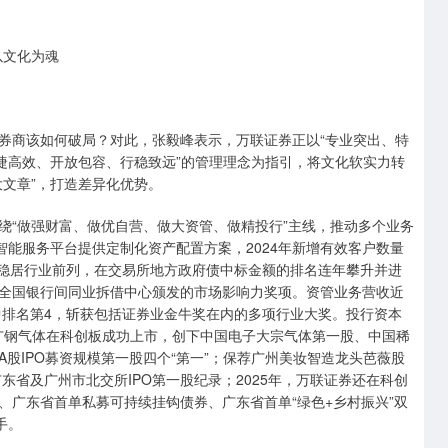
以文化为魂
商该如何破局？对此，张毅峰表示，万联证券正以“专业突出、特
捷高效、开放包容、行稳致远”的管理理念为指引，将文化软实力转
文章”，打造差异化优势。
“做强财富、做优自营、做大资管、做精投行”主线，推动多个业务
智能服务平台提供定制化资产配置方案，2024年新增有效客户数量
率稳居行业前列，在交易所地方政府债中标金额的排名连年攀升并进
全国银行间同业拆借中心颁发的市场影响力奖项。资管业务营收近
中排名第4，斩获包括证券业金牛奖在内的多项行业大奖。投行资本
的广钢气体在科创板成功上市，创下中国电子大宗气体第一股、中国稀
股IPO募资规模第一股四个“第一”；保荐广州美妆智造龙头芭薇股
东省及广州市北交所IPO第一股纪录；2025年，万联证券还在科创
、广东省首单私募可持续挂钩债券、广东省首单“绿色+乡村振兴”双
手。