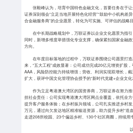
张毅峰认为，培育中国特色金融文化，首要任务在于让企
证券深刻领会“立足当地开展特色化经营”“鼓励中小机构差
合金融服务商”的企业愿景，转化为可实施、可评估的战略
在中长期战略规划中，万联证券以企业文化愿景为指引，制
同时，新增多维度举措强化专业支撑，确保紧扣国家金融政
方向。
在年度目标落地的过程中，万联证券围绕公司愿景打造高
来，“五大工程”成效显著：公司成功完成20亿元增资扩股
AAA，风险防控能力持续增强；营收、利润实现双增长，截
扩大，获评中国文化管理协会授予的“新时代党建+企业文
作为立足粤港澳大湾区的国资券商，万联证券在努力推动
担社会责任：公司实现粤港澳大湾区网点全覆盖，依托全方
提升客户服务体验；在乡村振兴领域，公司扎实推进乡村发
万元，通过向欠发达地区精准输送资源，助力提升乡村“造血”
走进208所校园、23个偏远乡村、130个社区商圈，持续