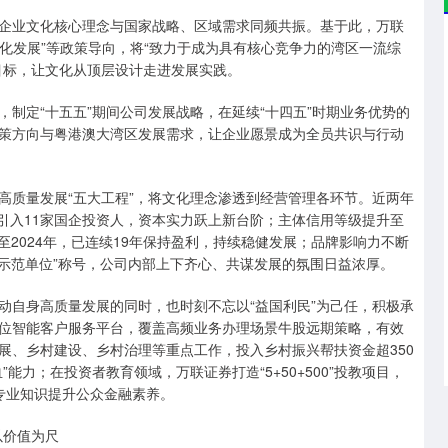
业文化核心理念与国家战略、区域需求同频共振。基于此，万联
异化发展”等政策导向，将“致力于成为具有核心竞争力的湾区一流综
目标，让文化从顶层设计走进发展实践。
定“十五五”期间公司发展战略，在延续“十四五”时期业务优势的
策方向与粤港澳大湾区发展需求，让企业愿景成为全员共识与行动
质量发展“五大工程”，将文化理念渗透到经营管理各环节。近两年
，引入11家国企投资人，资本实力跃上新台阶；主体信用等级提升至
至2024年，已连续19年保持盈利，持续稳健发展；品牌影响力不断
化示范单位”称号，公司内部上下齐心、共谋发展的氛围日益浓厚。
自身高质量发展的同时，也时刻不忘以“益国利民”为己任，积极承
位智能客户服务平台，覆盖高频业务办理场景牛股远期策略，有效
展、乡村建设、乡村治理等重点工作，投入乡村振兴帮扶资金超350
能力；在投资者教育领域，万联证券打造“5+50+500”投教项目，
用专业知识提升公众金融素养。
以价值为尺