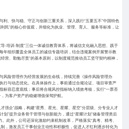
利、快与稳、守正与创新三重关系，深入践行“五要五不”中国特色
国利民”的核心价值观，并细化为执业、管理、育人、服务等标准，让
-培训-制度”三位一体诚信教育体系，将诚信文化融入思想、践于
每年组织覆盖全体员工的诚信专题培训，结合违规案例开展警示教
规经营、勤勉尽责”的基本原则，以制度规范推动员工坚守契约精神，
风险管理作为经营发展的生命线，持续完善《操作风险管理办
执行与动态优化。在具体操作上，事前通过合规论证、项目审查严
指标容忍度底线；事后将合规风控指标纳入绩效考核，实行“一票否
升，为客户资产的稳健增值保驾护航。
强企”战略，构建“星秀、星光、星耀、星空”分层级、分专业人才
光计划”提升业务骨干管理与创新能力，通过“星耀计划”储备管理类后
力。此外，公司还深化激励约束机制改革，严格落实“真考、精考、
机制，激发员工干事创业主动性和积极性，促进人才红利逐步转化为