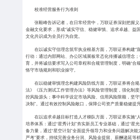
校准经营服务行为准则
张毅峰告诉记者，在日常经营中，万联证券深刻把握义与
金融文化要求，形成“诚实守信、稳健审慎、追求卓越、益
文化共识成为全员行为自觉。
在以诚实守信理念筑牢执业根基方面，万联证券构建“宣导
行动：通过内部网站、办公区域展板常态化传播诚信理念；
育，并将诚信要求写入公司章程和合规管理制度，明确“合
恪守市场规则和职业操守。
在以稳健审慎理念构建风险防线方面，万联证券将合规与
法》《压力测试工作管理办法》等风险管理制度，强化制度
控风险源头；事中科学设定市场风险、信用风险限额，坚守
决制”。通过有效控制风险敞口，保障公司资产质量稳健提
在以追求卓越目标打造人才梯队方面，万联证券实施“人才
培养体系：通过“星秀计划”夯实新员工专业基础，通过“星
备力量，通过“星空计划”全面提升领导力和业务问题解决能
严考”要求，持续完善业务分润、风险金提留、薪酬递延等