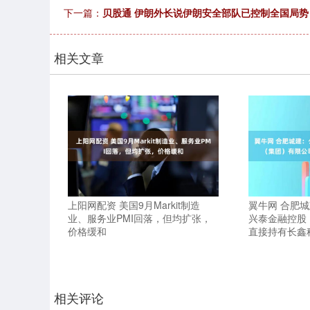
下一篇：
贝股通 伊朗外长说伊朗安全部队已控制全国局势
相关文章
上阳网配资 美国9月Markit制造
翼牛网 合肥
业、服务业PMI回落，但均扩张，
兴泰金融控股
价格缓和
直接持有长鑫
相关评论