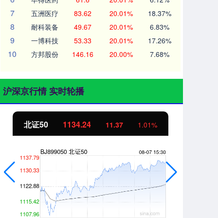
7
五洲医疗
83.62
20.01%
18.37%
8
耐科装备
49.67
20.01%
6.83%
9
一博科技
53.33
20.01%
17.26%
10
方邦股份
146.16
20.00%
7.68%
沪深京行情 实时轮播
北证50
1134.24
创
11.37
1.01%