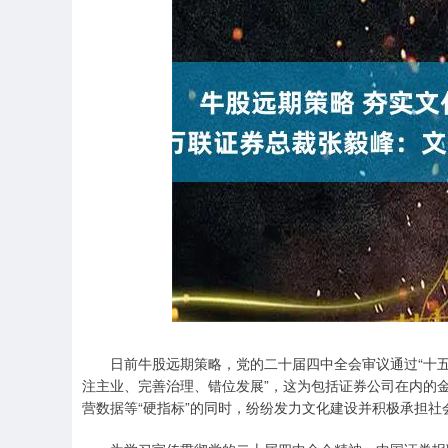
深证成指
14311.01
.68
1.02%
200.89
1
日前牛股远期策略，党的二十届四中全会审议通过“十五五
注主业、完善治理、错位发展”，这为包括证券公司在内的
营数据等“硬指标”的同时，纷纷发力文化建设并积极承担社