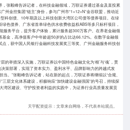
界，张毅峰告诉记者，在科技金融领域，万联证券通过基金及直投累
广州金控集团“链主”身份，参与广州市“1+12+N”金谷联盟，推动近
合型科创债、10年期及以上科技创新大湾区公司债等债券项目。在绿
新绿色债券、广东省首单绿色供水收费收益权ABS等多只标杆项目，
能服务平台，提升客户体验，累计服务超300万客户。在养老金融领
基金，高净值客户中年龄超50岁的占比达66.12%。在数字金融领
新试点，获中国人民银行金融科技发展奖三等奖、广州金融服务科技创
。
的举措深入实施，万联证券以中国特色金融文化为‘根’与‘魂’，贯
’的决策部署，实现了资本实力、盈利水平、品牌影响力的跨越式发
担当。”张毅峰告诉记者，站在新的起点，万联证券将继续以“合规、
行”三层文化体系建设，积极响应“加快建设金融强国”的号召，持续探
大湾区建设、守护投资者利益的实践中，为证券行业高质量发展贡
天宇配资提示：文章来自网络，不代表本站观点。